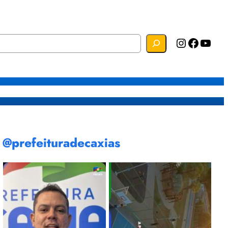
Instagram
Facebook
YouTube
s
Mapa do Site
Webmail
@prefeituradecaxias