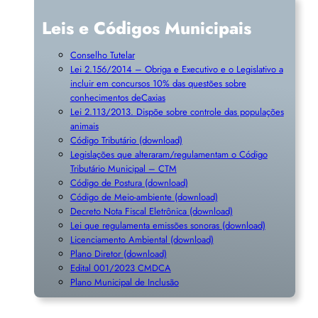
Leis e Códigos Municipais
Conselho Tutelar
Lei 2.156/2014 – Obriga e Executivo e o Legislativo a
incluir em concursos 10% das questões sobre
conhecimentos deCaxias
Lei 2.113/2013. Dispõe sobre controle das populações
animais
Código Tributário (download)
Legislações que alteraram/regulamentam o Código
Tributário Municipal – CTM
Código de Postura (download)
Código de Meio-ambiente (download)
Decreto Nota Fiscal Eletrônica (download)
Lei que regulamenta emissões sonoras (download)
Licenciamento Ambiental (download)
Plano Diretor (download)
Edital 001/2023 CMDCA
Plano Municipal de Inclusã
o