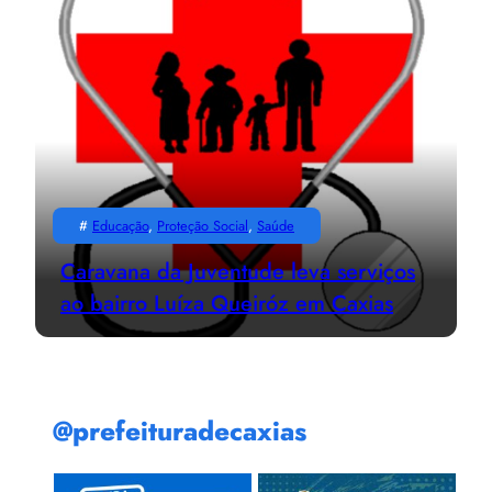
#
Educação
, 
Proteção Social
, 
Saúde
Caravana da Juventude leva serviços
ao bairro Luíza Queiróz em Caxias
@prefeituradecaxias