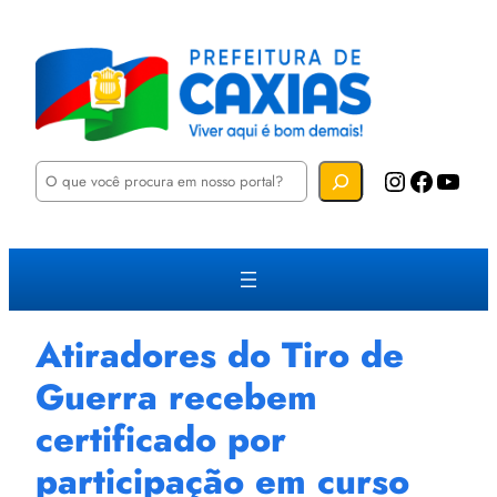
P
Instagram
Facebook
YouTube
e
s
q
u
i
s
a
r
Atiradores do Tiro de
Guerra recebem
certificado por
participação em curso