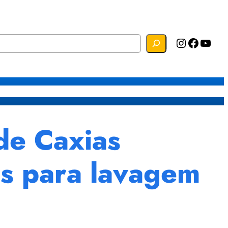
Instagram
Facebook
YouTube
s
Mapa do Site
Webmail
e Caxias
os para lavagem