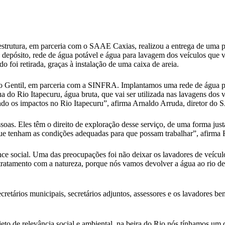
aestrutura, em parceria com o SAAE Caxias, realizou a entrega de uma 
epósito, rede de água potável e água para lavagem dos veículos que ve
 foi retirada, graças à instalação de uma caixa de areia.
o Gentil, em parceria com a SINFRA. Implantamos uma rede de água po
o Rio Itapecuru, água bruta, que vai ser utilizada nas lavagens dos ve
ando os impactos no Rio Itapecuru”, afirma Arnaldo Arruda, diretor do
as. Eles têm o direito de exploração desse serviço, de uma forma justa
 que tenham as condições adequadas para que possam trabalhar”, afirma 
e social. Uma das preocupações foi não deixar os lavadores de veículo
ratamento com a natureza, porque nós vamos devolver a água ao rio de
cretários municipais, secretários adjuntos, assessores e os lavadores be
eto de relevância social e ambiental, na beira do Rio nós tínhamos um 