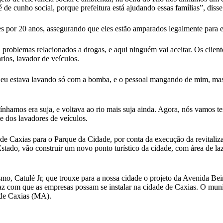
é de cunho social, porque prefeitura está ajudando essas famílias”, di
es por 20 anos, assegurando que eles estão amparados legalmente para e
 problemas relacionados a drogas, e aqui ninguém vai aceitar. Os clien
rlos, lavador de veículos.
que eu estava lavando só com a bomba, e o pessoal mangando de mim, ma
ínhamos era suja, e voltava ao rio mais suja ainda. Agora, nós vamos te
e dos lavadores de veículos.
de Caxias para o Parque da Cidade, por conta da execução da revitaliza
ado, vão construir um novo ponto turístico da cidade, com área de laze
o, Catulé Jr, que trouxe para a nossa cidade o projeto da Avenida Beir
 faz com que as empresas possam se instalar na cidade de Caxias. O mu
o de Caxias (MA).