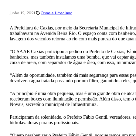
junho 12, 2021
Obras e Urbanismo
A Prefeitura de Caxias, por meio da Secretaria Municipal de Infr
trabalhavam na Avenida Beira Rio. O espaço conta com banheiro, d
lavagem dos veículos retorna ao rio com mais pureza do que quando
“O SAAE Caxias participou a pedido do Prefeito de Caxias, Fábi
banheiros, mas também instalamos uma bomba, que vai captar água d
caixa de areia, com separador de água e óleo, com isso, minimiz
“Além da oportunidade, também dá mais segurança para essas pesso
devolver a água tratada passando por um filtro, garantido a eles,
“A princípio é uma obra pequena, mas é uma grande obra de alcanc
receberam boxes com iluminação e permissão. Além disso, tem o t
Novais, secretário municipal de Infraestrutura.
Participaram da solenidade, o Prefeito Fábio Gentil, vereadores, se
hidrolavadoras para os profissionais.
“Quero parabenizar o Prefeito Fábio Gentil, porque temos um proj