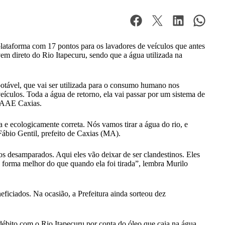
plataforma com 17 pontos para os lavadores de veículos que antes
m direto do Rio Itapecuru, sendo que a água utilizada na
tável, que vai ser utilizada para o consumo humano nos
ículos. Toda a água de retorno, ela vai passar por um sistema de
 SAAE Caxias.
 e ecologicamente correta. Nós vamos tirar a água do rio, e
Fábio Gentil, prefeito de Caxias (MA).
s desamparados. Aqui eles vão deixar de ser clandestinos. Eles
 forma melhor do que quando ela foi tirada”, lembra Murilo
neficiados. Na ocasião, a Prefeitura ainda sorteou dez
débito com o Rio Itapecuru por conta do óleo que caia na água,