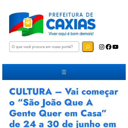
P
Instagram
Facebook
YouTube
e
s
q
u
i
s
a
r
CULTURA – Vai começar
o “São João Que A
Gente Quer em Casa”
de 24 a 30 de junho em