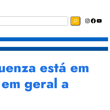
Instagram
Facebook
YouTube
s
Mapa do Site
Webmail
luenza está em
 em geral a