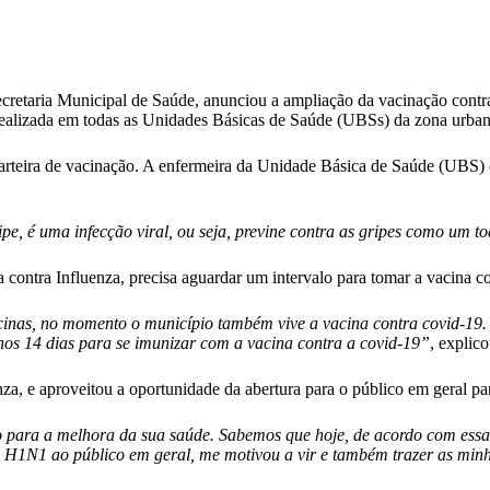
Secretaria Municipal de Saúde, anunciou a ampliação da vacinação contra
realizada em todas as Unidades Básicas de Saúde (UBSs) da zona urbana
carteira de vacinação. A enfermeira da Unidade Básica de Saúde (UBS)
ripe, é uma infecção viral, ou seja, previne contra as gripes como um
contra Influenza, precisa aguardar um intervalo para tomar a vacina co
vacinas, no momento o município também vive a vacina contra covid-19
nos 14 dias para se imunizar com a vacina contra a covid-19”
, explico
enza, e aproveitou a oportunidade da abertura para o público em geral p
 para a melhora da sua saúde. Sabemos que hoje, de acordo com essa
a H1N1 ao público em geral, me motivou a vir e também trazer as minh