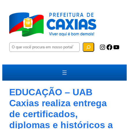
P
Instagram
Facebook
YouTube
e
s
q
u
i
s
a
r
EDUCAÇÃO – UAB
Caxias realiza entrega
de certificados,
diplomas e históricos a