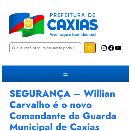
P
Instagram
Facebook
YouTube
e
s
q
u
i
s
a
r
SEGURANÇA – Willian
Carvalho é o novo
Comandante da Guarda
Municipal de Caxias