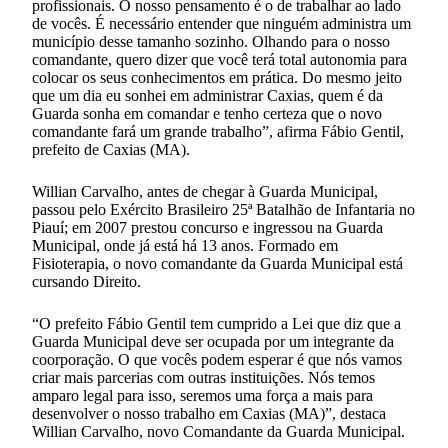
profissionais. O nosso pensamento é o de trabalhar ao lado
de vocês. É necessário entender que ninguém administra um
município desse tamanho sozinho. Olhando para o nosso
comandante, quero dizer que você terá total autonomia para
colocar os seus conhecimentos em prática. Do mesmo jeito
que um dia eu sonhei em administrar Caxias, quem é da
Guarda sonha em comandar e tenho certeza que o novo
comandante fará um grande trabalho”, afirma Fábio Gentil,
prefeito de Caxias (MA).
Willian Carvalho, antes de chegar à Guarda Municipal,
passou pelo Exército Brasileiro 25ª Batalhão de Infantaria no
Piauí; em 2007 prestou concurso e ingressou na Guarda
Municipal, onde já está há 13 anos. Formado em
Fisioterapia, o novo comandante da Guarda Municipal está
cursando Direito.
“O prefeito Fábio Gentil tem cumprido a Lei que diz que a
Guarda Municipal deve ser ocupada por um integrante da
coorporação. O que vocês podem esperar é que nós vamos
criar mais parcerias com outras instituições. Nós temos
amparo legal para isso, seremos uma força a mais para
desenvolver o nosso trabalho em Caxias (MA)”, destaca
Willian Carvalho, novo Comandante da Guarda Municipal.