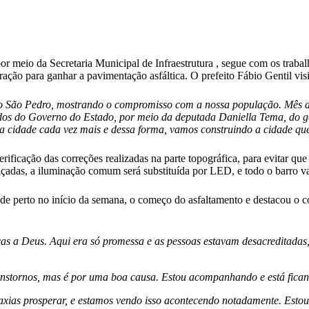
r meio da Secretaria Municipal de Infraestrutura , segue com os trabal
ração para ganhar a pavimentação asfáltica. O prefeito Fábio Gentil vis
o São Pedro, mostrando o compromisso com a nossa população. Mês de 
indos do Governo do Estado, por meio da deputada Daniella Tema, do 
a cidade cada vez mais e dessa forma, vamos construindo a cidade qu
rificação das correções realizadas na parte topográfica, para evitar q
calçadas, a iluminação comum será substituída por LED, e todo o barro v
 perto no início da semana, o começo do asfaltamento e destacou o con
aças a Deus. Aqui era só promessa e as pessoas estavam desacreditadas
nstornos, mas é por uma boa causa. Estou acompanhando e está fic
axias prosperar, e estamos vendo isso acontecendo notadamente. Estou 