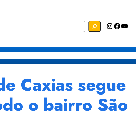
Instagram
Facebook
YouTube
s
Mapa do Site
Webmail
e Caxias segue
odo o bairro São