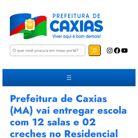
P
Instagram
Facebook
YouTube
e
s
q
u
i
s
a
r
Prefeitura de Caxias
(MA) vai entregar escola
com 12 salas e 02
creches no Residencial