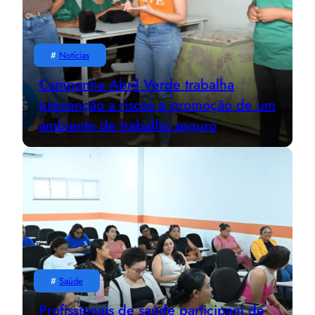
#
Notícias
Campanha Abril Verde trabalha
prevenção a riscos e promoção de um
ambiente de trabalho seguro
#
Saúde
Profissionais de saúde participam de