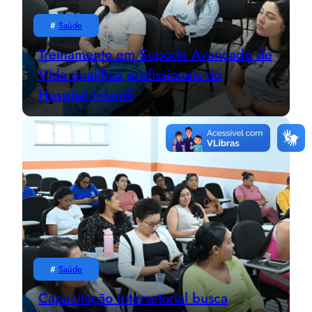
#
Saúde
Treinamento em Suporte Avançado de
Vida qualifica profissionais do
Hospital Infantil
#
Saúde
Capacitação Intersetorial busca