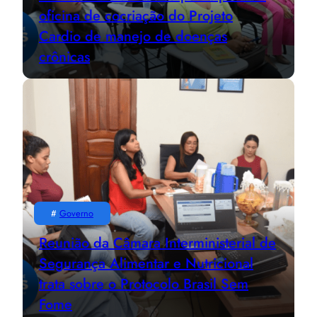
oficina de cocriação do Projeto
Cardio de manejo de doenças
crônicas
#
Governo
Reunião da Câmara Interministerial de
Segurança Alimentar e Nutricional
trata sobre o Protocolo Brasil Sem
Fome