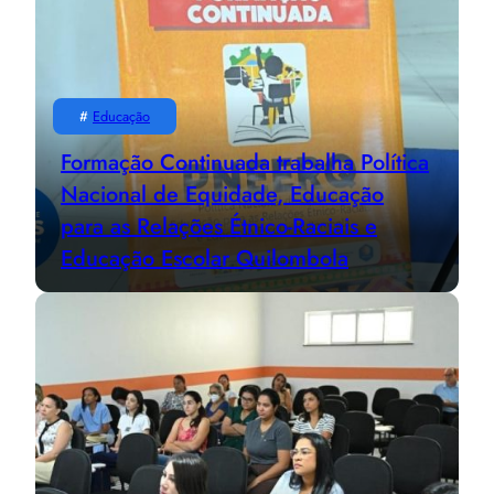
#
Educação
Formação Continuada trabalha Política
Nacional de Equidade, Educação
para as Relações Étnico-Raciais e
Educação Escolar Quilombola