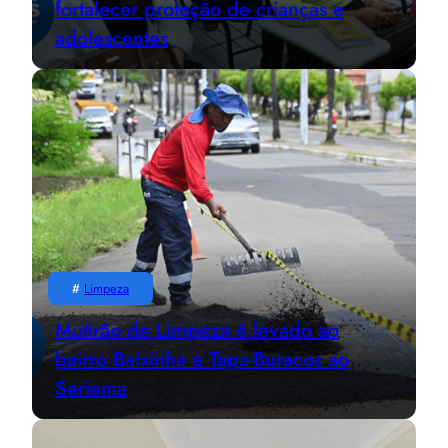
fortalecer proteção de crianças e
adolescentes
#
Limpeza
Mutirão de Limpeza é levado ao
bairro Baixinha e Tapa-Buracos ao
Seriema