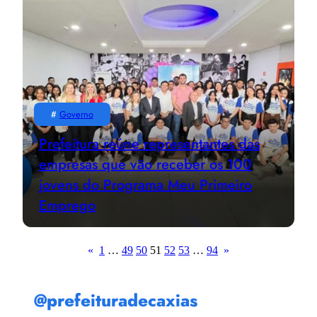
#
Governo
Prefeitura reúne representantes das
empresas que vão receber os 100
jovens do Programa Meu Primeiro
Emprego
«
1
…
49
50
51
52
53
…
94
»
@prefeituradecaxias