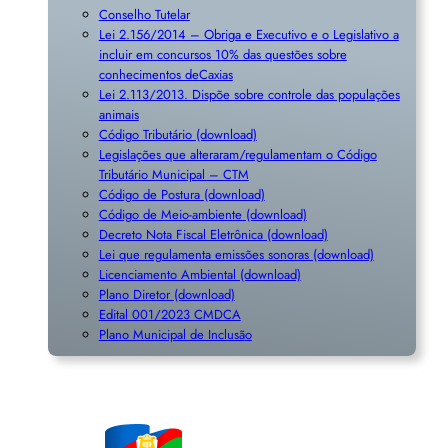
Conselho Tutelar
Lei 2.156/2014 – Obriga e Executivo e o Legislativo a
incluir em concursos 10% das questões sobre
conhecimentos deCaxias
Lei 2.113/2013. Dispõe sobre controle das populações
animais
Código Tributário (download)
Legislações que alteraram/regulamentam o Código
Tributário Municipal – CTM
Código de Postura (download)
Código de Meio-ambiente (download)
Decreto Nota Fiscal Eletrônica (download)
Lei que regulamenta emissões sonoras (download)
Licenciamento Ambiental (download)
Plano Diretor (download)
Edital 001/2023 CMDCA
Plano Municipal de Inclusã
o