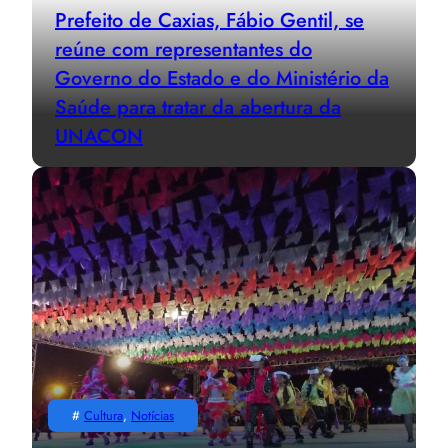
Prefeito de Caxias, Fábio Gentil, se
reúne com representantes do
Governo do Estado e do Ministério da
Saúde para tratar da abertura da
UNACON
#
Cultura
, 
Notícias