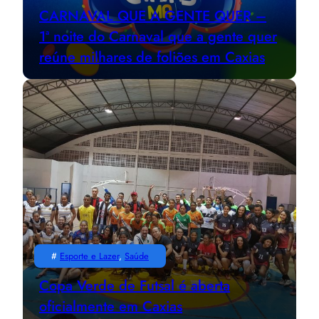
CARNAVAL QUE A GENTE QUER –
1ª noite do Carnaval que a gente quer
reúne milhares de foliões em Caxias
#
Esporte e Lazer
, 
Saúde
Copa Verde de Futsal é aberta
oficialmente em Caxias