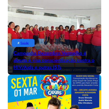
#
Saúde
Campanha Dezembro Vermelho é
aberta e visa conscientização contra o
HIV/Aids e outras ISTs