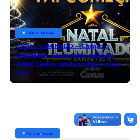
#
Cultura
, 
Notícias
NATAL ILUMINADO – Chegou o
grande dia, Caxias vive a magia do
Natal! Confira detalhes sobre o ensaio
final
#
Notícias
, 
Saúde