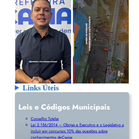
Links Úteis
Leis e Códigos Municipais
Conselho Tutelar
Lei 2.156/2014 – Obriga e Executivo e o Legislativo a
incluir em concursos 10% das questões sobre
conhecimentos deCaxias