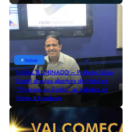
#
Notícias
NATAL ILUMINADO – Prefeito Fábio
Gentil divulga abertura do Natal na
“Princesa do Sertão” às cidades do
Norte e Nordeste