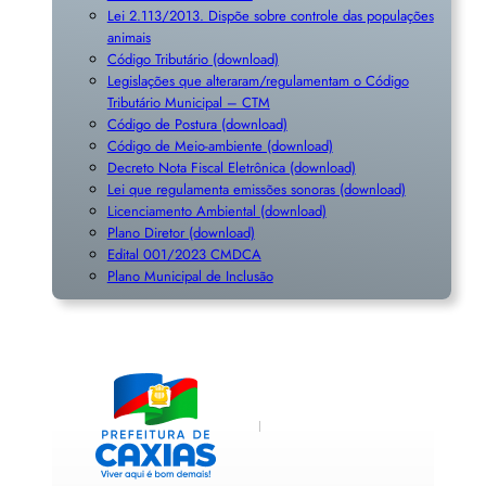
Lei 2.113/2013. Dispõe sobre controle das populações
animais
Código Tributário (download)
Legislações que alteraram/regulamentam o Código
Tributário Municipal – CTM
Código de Postura (download)
Código de Meio-ambiente (download)
Decreto Nota Fiscal Eletrônica (download)
Lei que regulamenta emissões sonoras (download)
Licenciamento Ambiental (download)
Plano Diretor (download)
Edital 001/2023 CMDCA
Plano Municipal de Inclusã
o