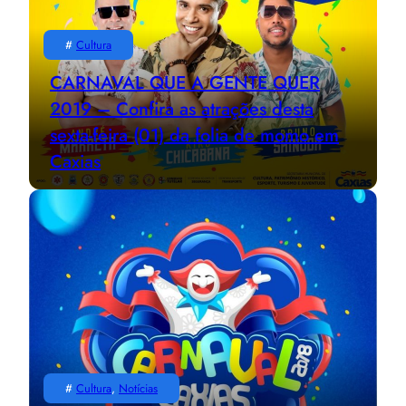
#
Cultura
CARNAVAL QUE A GENTE QUER
2019 – Confira as atrações desta
sexta-feira (01) da folia de momo em
Caxias
#
Cultura
, 
Notícias