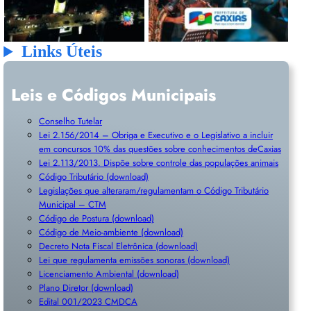
Links Úteis
Leis e Códigos Municipais
Conselho Tutelar
Lei 2.156/2014 – Obriga e Executivo e o Legislativo a incluir
em concursos 10% das questões sobre conhecimentos deCaxias
Lei 2.113/2013. Dispõe sobre controle das populações animais
Código Tributário (download)
Legislações que alteraram/regulamentam o Código Tributário
Municipal – CTM
Código de Postura (download)
Código de Meio-ambiente (download)
Decreto Nota Fiscal Eletrônica (download)
Lei que regulamenta emissões sonoras (download)
Licenciamento Ambiental (download)
Plano Diretor (download)
Edital 001/2023 CMDCA