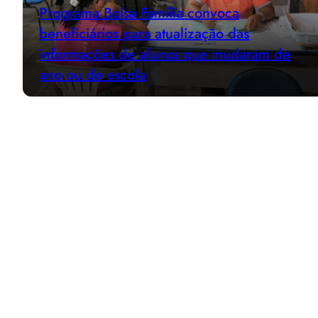
Programa Bolsa Família convoca
beneficiários para atualização das
informações de alunos que mudaram de
ano ou de escola