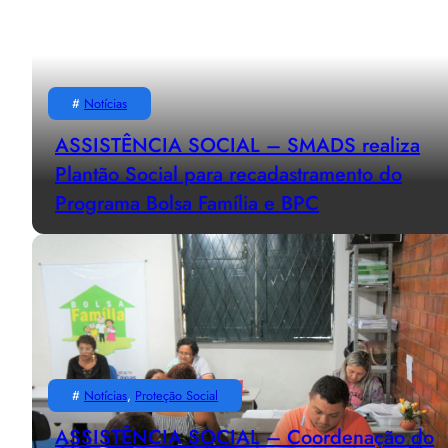
#
Notícias
ASSISTÊNCIA SOCIAL – SMADS realiza
Plantão Social para recadastramento do
Programa Bolsa Família e BPC
#
Notícias
, 
Proteção Social
ASSISTÊNCIA SOCIAL – Coordenação do