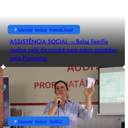
#
Educação
, 
Notícias
, 
Proteção Social
ASSISTÊNCIA SOCIAL – Bolsa Família
realiza café da manhã para mães assistidas
pelo Programa
#
Educação
, 
Notícias
, 
SEMECT