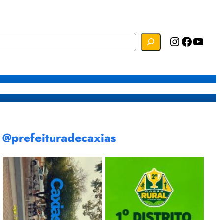
Instagram
Facebook
YouTube
s
Mapa do Site
Webmail
@prefeituradecaxias