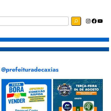
Instagram
Facebook
YouTube
s
Mapa do Site
Webmail
@prefeituradecaxias