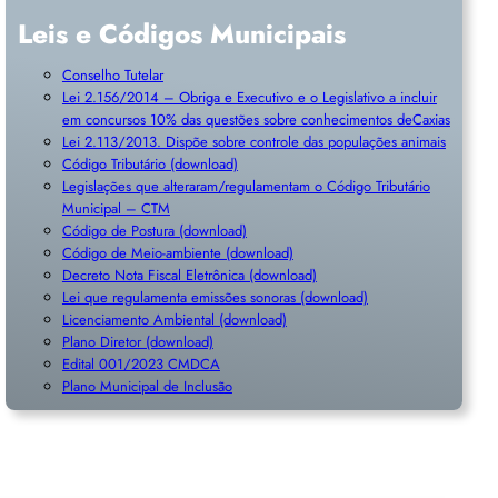
Leis e Códigos Municipais
Conselho Tutelar
Lei 2.156/2014 – Obriga e Executivo e o Legislativo a incluir
em concursos 10% das questões sobre conhecimentos deCaxias
Lei 2.113/2013. Dispõe sobre controle das populações animais
Código Tributário (download)
Legislações que alteraram/regulamentam o Código Tributário
Municipal – CTM
Código de Postura (download)
Código de Meio-ambiente (download)
Decreto Nota Fiscal Eletrônica (download)
Lei que regulamenta emissões sonoras (download)
Licenciamento Ambiental (download)
Plano Diretor (download)
Edital 001/2023 CMDCA
Plano Municipal de Inclusã
o