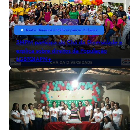
#
Direitos Humanos e Políticas para as Mulheres
SMPM participa do Chá da Diversidade e
explica sobre direitos da População
LGBTQIAPN+