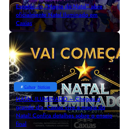
Espetáculo “Magia do Natal” abre
oficialmente Natal Iluminado em
Caxias
#
Cultura
, 
Notícias
NATAL ILUMINADO – Chegou o
grande dia, Caxias vive a magia do
Natal! Confira detalhes sobre o ensaio
final