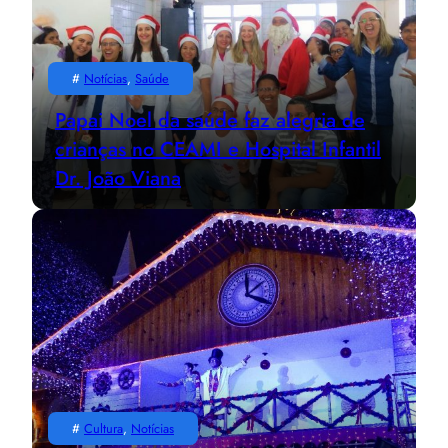
#
Notícias
, 
Saúde
Papai Noel da saúde faz alegria de
crianças no CEAMI e Hospital Infantil
Dr. João Viana
#
Cultura
, 
Notícias