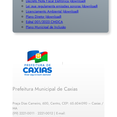
Decreto Nota Fiscal Eletrônica (download)
Lei que regulamenta emissões sonoras (download)
Licenciamento Ambiental (download)
Plano Diretor (download)
Edital 001/2023 CMDCA
Plano Municipal de Inclusã
o
Prefeitura Municipal de Caxias
Praça Dias Carneiro, 600, Centro, CEP: 65.604-090 – Caxias /
MA
(99) 2221-0011 · 2221-0012 | E-mail: