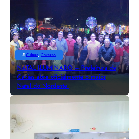
#
Cultura
, 
Governo
NATAL ILUMINADO – Prefeitura de
Caxias abre oficialmente o maior
Natal do Nordeste