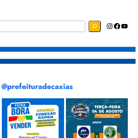
Instagram
Facebook
YouTube
s
Mapa do Site
Webmail
@prefeituradecaxias