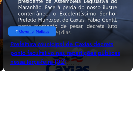
#
Governo
, 
Notícias
Prefeitura Municipal de Caxias decreta
ponto facultativo nas repartições públicas
nessa terça-feira (02)