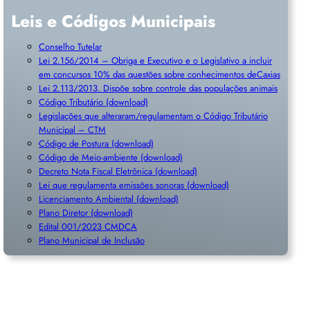
Leis e Códigos Municipais
Conselho Tutelar
Lei 2.156/2014 – Obriga e Executivo e o Legislativo a incluir
em concursos 10% das questões sobre conhecimentos deCaxias
Lei 2.113/2013. Dispõe sobre controle das populações animais
Código Tributário (download)
Legislações que alteraram/regulamentam o Código Tributário
Municipal – CTM
Código de Postura (download)
Código de Meio-ambiente (download)
Decreto Nota Fiscal Eletrônica (download)
Lei que regulamenta emissões sonoras (download)
Licenciamento Ambiental (download)
Plano Diretor (download)
Edital 001/2023 CMDCA
Plano Municipal de Inclusã
o