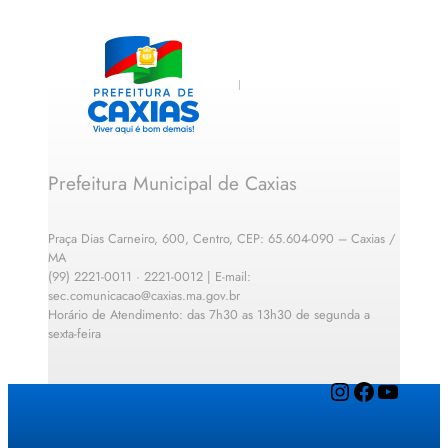
Prefeitura Municipal de Caxias
Praça Dias Carneiro, 600, Centro, CEP: 65.604-090 – Caxias /
MA
(99) 2221-0011 · 2221-0012 | E-mail:
sec.comunicacao@caxias.ma.gov.br
Horário de Atendimento: das 7h30 as 13h30 de segunda a
sexta-feira
Instagram
Facebook
YouTube