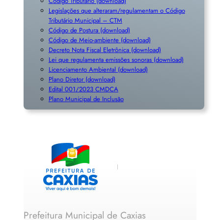
Código Tributário (download)
Legislações que alteraram/regulamentam o Código
Tributário Municipal – CTM
Código de Postura (download)
Código de Meio-ambiente (download)
Decreto Nota Fiscal Eletrônica (download)
Lei que regulamenta emissões sonoras (download)
Licenciamento Ambiental (download)
Plano Diretor (download)
Edital 001/2023 CMDCA
Plano Municipal de Inclusã
o
Prefeitura Municipal de Caxias