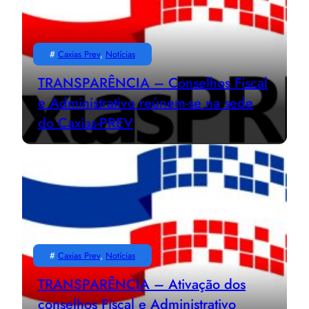
#
Caxias Prev
, 
Notícias
TRANSPARÊNCIA – Conselhos Fiscal
e Administrativo reúnem-se na sede
do Caxias-PREV
#
Caxias Prev
, 
Notícias
TRANSPARÊNCIA – Ativação dos
conselhos Fiscal e Administrativo