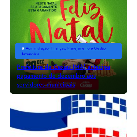
#
Administração, Finanças, Planejamento e Gestão
fazendária
Prefeitura de Caxias (MA) antecipa
pagamento de dezembro aos
servidores municipais