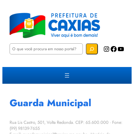
P
Instagram
Facebook
YouTube
e
s
q
u
i
s
a
r
Guarda Municipal
Rua Lis Castro, 501, Volta Redonda. CEP: 65.600.000 · Fone:
(99) 98139-7655