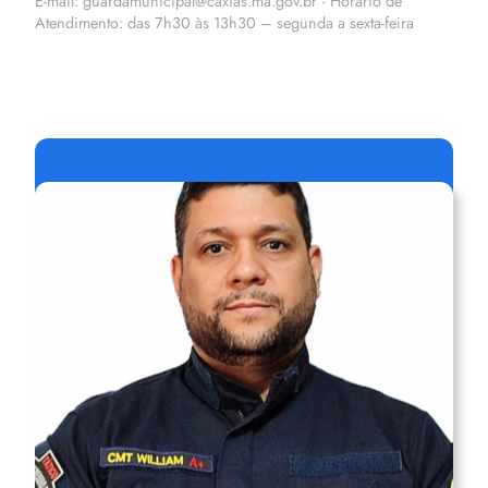
E-mail: guardamunicipal@caxias.ma.gov.br · Horário de
Atendimento: das 7h30 às 13h30 – segunda a sexta-feira