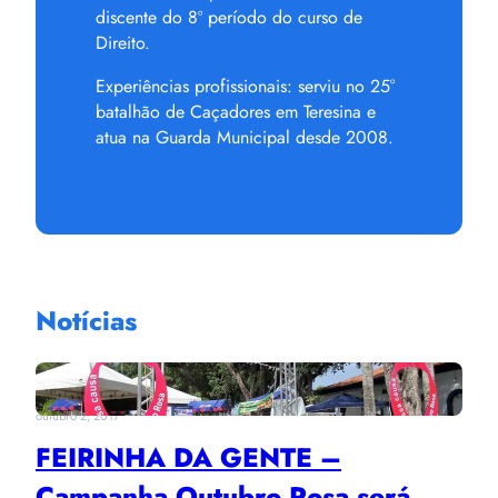
discente do 8º período do curso de
Direito.
Experiências profissionais: serviu no 25°
batalhão de Caçadores em Teresina e
atua na Guarda Municipal desde 2008.
Notícias
outubro 2, 2017
FEIRINHA DA GENTE –
Campanha Outubro Rosa será