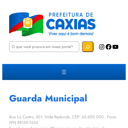
P
Instagram
Facebook
YouTube
e
s
q
u
i
s
a
r
Guarda Municipal
Rua Lis Castro, 501, Volta Redonda. CEP: 65.600.000 · Fone:
(99) 98139-7655