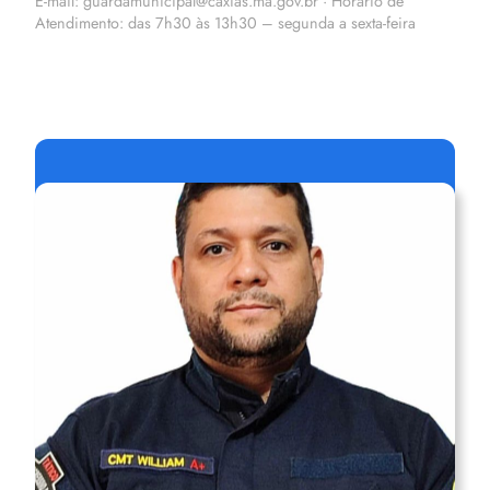
E-mail: guardamunicipal@caxias.ma.gov.br · Horário de
Atendimento: das 7h30 às 13h30 – segunda a sexta-feira