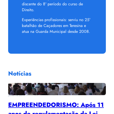
discente do 8º período do curso de
Direito.
Experiências profissionais: serviu no 25°
batalhão de Caçadores em Teresina e
atua na Guarda Municipal desde 2008.
Notícias
julho 19, 2017
EMPREENDEDORISMO: Após 11
anos de regulamentação da Lei