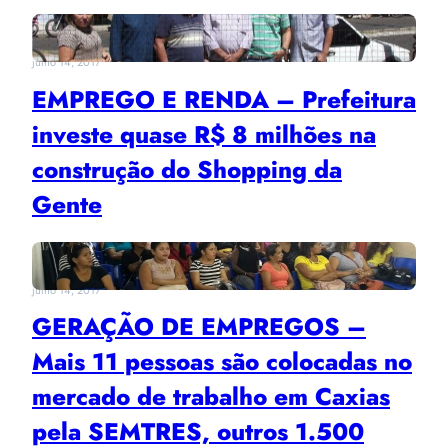
julho 14, 2017
EMPREGO E RENDA – Prefeitura
investe quase R$ 8 milhões na
construção do Shopping da
Gente
julho 14, 2017
GERAÇÃO DE EMPREGOS –
Mais 11 pessoas são colocadas no
mercado de trabalho em Caxias
pela SEMTRES, outros 1.500