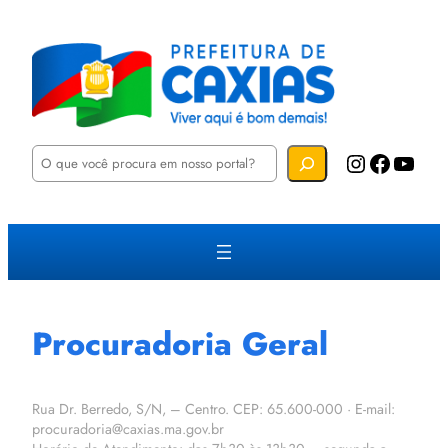
P
Instagram
Facebook
YouTube
e
s
q
u
i
s
a
r
Procuradoria Geral
Rua Dr. Berredo, S/N, – Centro. CEP: 65.600-000 · E-mail:
procuradoria@caxias.ma.gov.br