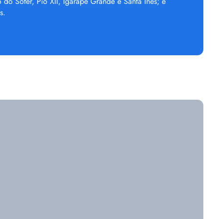
do Sóter, Pio XII, Igarapé Grande e Santa Inês; e
s.