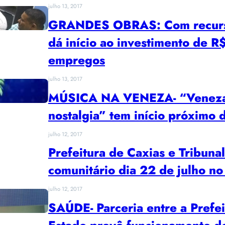
julho 13, 2017
GRANDES OBRAS: Com recursos
dá início ao investimento de R
empregos
julho 13, 2017
MÚSICA NA VENEZA- “Veneza, 
nostalgia” tem início próximo d
julho 12, 2017
Prefeitura de Caxias e Tribuna
comunitário dia 22 de julho n
julho 12, 2017
SAÚDE- Parceria entre a Prefe