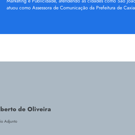
Marketing e Publicidade, atendendo as cidades como São João 
atuou como Assessora de Comunicação da Prefeitura de Caxia
erto de Oliveira
rio Adjunto