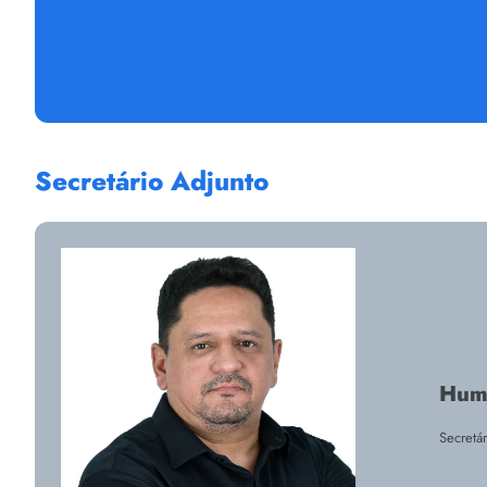
Secretário Adjunto
Humb
Secretá