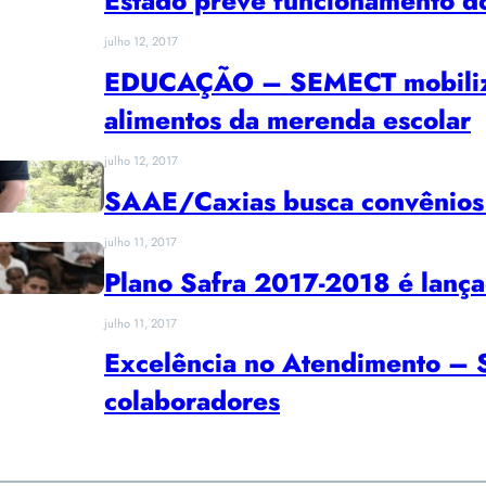
Estado prevê funcionamento d
julho 12, 2017
EDUCAÇÃO – SEMECT mobiliza
alimentos da merenda escolar
julho 12, 2017
SAAE/Caxias busca convênios 
julho 11, 2017
Plano Safra 2017-2018 é lanç
julho 11, 2017
Excelência no Atendimento – 
colaboradores