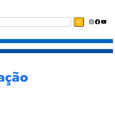
Instagram
Facebook
YouTube
s
Mapa do Site
Webmail
ação