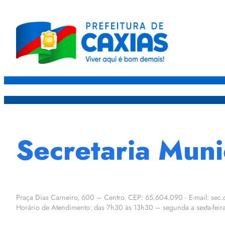
Caxias
Governo
Sec
Secretaria Mun
Praça Dias Carneiro, 600 – Centro. CEP: 65.604.090 · E-mail: se
Horário de Atendimento: das 7h30 às 13h30 – segunda a sexta-feir