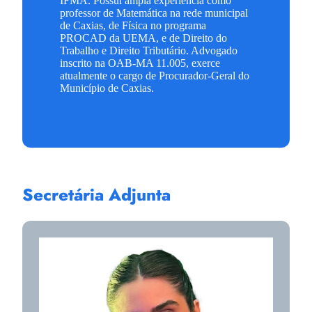
IFMA. Possui ampla experiência como
professor de Matemática na rede municipal
de Caxias, de Física no programa
PROCAD da UEMA, e de Direito do
Trabalho e Direito Tributário. Advogado
inscrito na OAB-MA 11.005, exerce
atualmente o cargo de Procurador-Geral do
Município de Caxias.
Secretária Adjunta