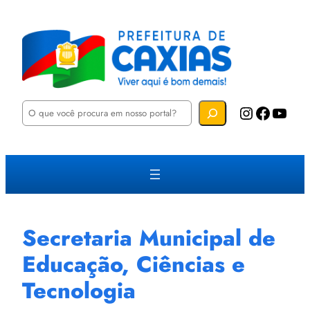
P
Instagram
Facebook
YouTube
e
s
q
u
i
s
a
r
Secretaria Municipal de
Educação, Ciências e
Tecnologia