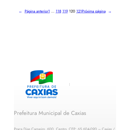
←
Página anterior
1
…
118
119
120
121
Próxima página
→
Prefeitura Municipal de Caxias
Praça Dias Carneiro, 600, Centro, CEP: 65.604-090 – Caxias /