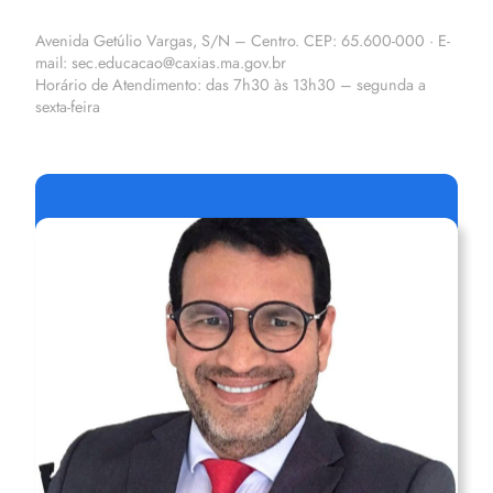
Avenida Getúlio Vargas, S/N – Centro. CEP: 65.600-000 · E-
mail: sec.educacao@caxias.ma.gov.br
Horário de Atendimento: das 7h30 às 13h30 – segunda a
sexta-feira