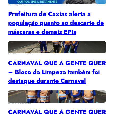
abril 29, 2020
Prefeitura de Caxias alerta a
população quanto ao descarte de
máscaras e demais EPIs
fevereiro 27, 2020
CARNAVAL QUE A GENTE QUER
– Bloco da Limpeza também foi
destaque durante Carnaval
fevereiro 24, 2020
CARNAVAL QUE A GENTE QUER