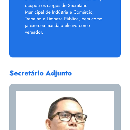
ocupou os cargos de Secretário
Municipal de Indústria e Comércio,
Trabalho e Limpeza Pública, bem como
já exerceu mandato eletivo como
vereador.
Secretário Adjunto