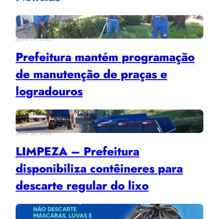
junho 24, 2020
Prefeitura mantém programação
de manutenção de praças e
logradouros
junho 22, 2020
LIMPEZA – Prefeitura
disponibiliza contêineres para
descarte regular do lixo