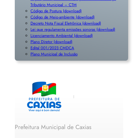
Tributário Municipal – CTM
Código de Postura (download)
Código de Meio-ambiente (download)
Decreto Nota Fiscal Eletrônica (download)
Lei que regulamenta emissões sonoras (download)
Licenciamento Ambiental (download)
Plano Diretor (download)
Edital 001/2023 CMDCA
Plano Municipal de Inclusã
o
Prefeitura Municipal de Caxias