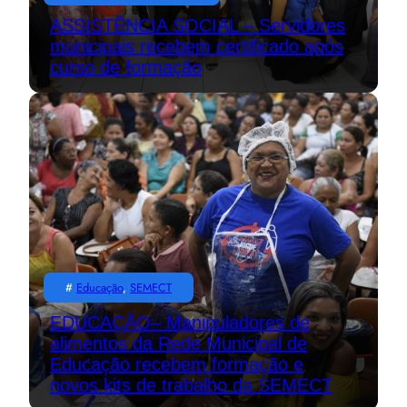
ASSISTÊNCIA SOCIAL – Servidores
municipais recebem certificado após
curso de formação
#
Educação
, 
SEMECT
EDUCAÇÃO– Manipuladores de
alimentos da Rede Municipal de
Educação recebem formação e
novos kits de trabalho da SEMECT