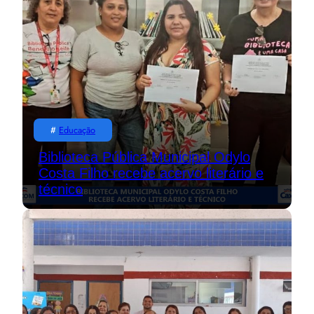
#
Educação
Biblioteca Pública Municipal Odylo
Costa Filho recebe acervo literário e
técnico