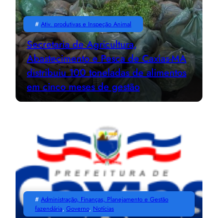
#
Ativ. produtivas e Inspeção Animal
Secretaria de Agricultura,
Abastecimento e Pesca de Caxias-MA
distribuiu 100 toneladas de alimentos
em cinco meses de gestão
#
Administração, Finanças, Planejamento e Gestão
fazendária
, 
Governo
, 
Notícias