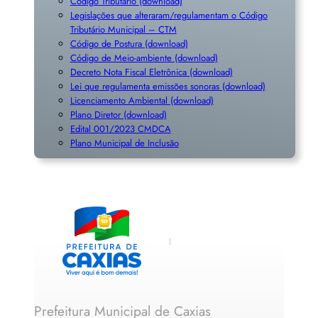
Código Tributário (download)
Legislações que alteraram/regulamentam o Código
Tributário Municipal – CTM
Código de Postura (download)
Código de Meio-ambiente (download)
Decreto Nota Fiscal Eletrônica (download)
Lei que regulamenta emissões sonoras (download)
Licenciamento Ambiental (download)
Plano Diretor (download)
Edital 001/2023 CMDCA
Plano Municipal de Inclusã
o
Prefeitura Municipal de Caxias