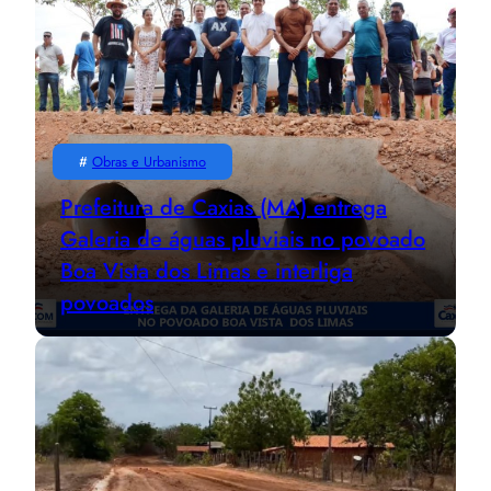
#
Obras e Urbanismo
Prefeitura de Caxias (MA) entrega
Galeria de águas pluviais no povoado
Boa Vista dos Limas e interliga
povoados