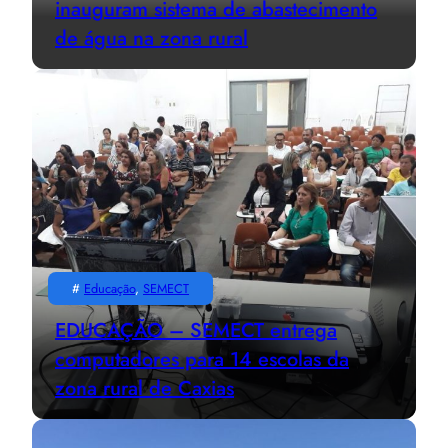
inauguram sistema de abastecimento
de água na zona rural
#
Educação
, 
SEMECT
EDUCAÇÃO – SEMECT entrega
computadores para 14 escolas da
zona rural de Caxias