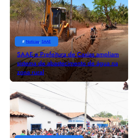
#
Notícias
, 
SAAE
SAAE e Prefeitura de Caxias ampliam
sistema de abastecimento de água na
zona rural