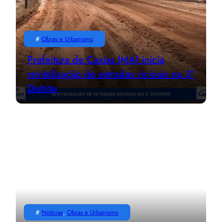
#
Obras e Urbanismo
Prefeitura de Caxias (MA) inicia
revitalização de estradas vicinais no 3º
Distrito
#
Notícias
, 
Obras e Urbanismo