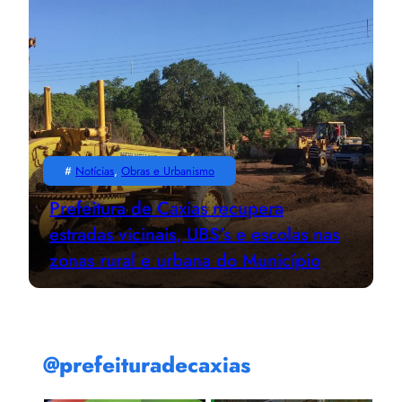
#
Notícias
, 
Obras e Urbanismo
Prefeitura de Caxias recupera
estradas vicinais, UBS’s e escolas nas
zonas rural e urbana do Município
@prefeituradecaxias