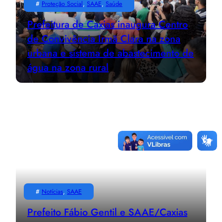
#
Proteção Social
, 
SAAE
, 
Saúde
Prefeitura de Caxias inaugura Centro
de Convivência Irmã Clara na zona
urbana e sistema de abastecimento de
água na zona rural
#
Notícias
, 
SAAE
Prefeito Fábio Gentil e SAAE/Caxias