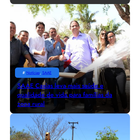
#
Notícias
, 
SAAE
SAAE Caxias leva mais saúde e
qualidade de vida para famílias da
zona rural