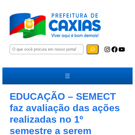
P
Instagram
Facebook
YouTube
e
s
q
u
i
s
a
r
EDUCAÇÃO – SEMECT
faz avaliação das ações
realizadas no 1º
semestre a serem