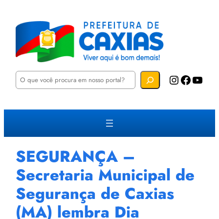
P
Instagram
Facebook
YouTube
e
s
q
u
i
s
a
r
SEGURANÇA –
Secretaria Municipal de
Segurança de Caxias
(MA) lembra Dia