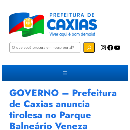
P
Instagram
Facebook
YouTube
e
s
q
u
i
s
a
r
GOVERNO – Prefeitura
de Caxias anuncia
tirolesa no Parque
Balneário Veneza