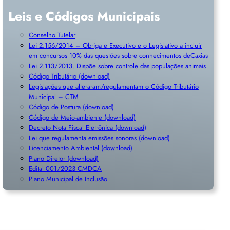
Leis e Códigos Municipais
Conselho Tutelar
Lei 2.156/2014 – Obriga e Executivo e o Legislativo a incluir
em concursos 10% das questões sobre conhecimentos deCaxias
Lei 2.113/2013. Dispõe sobre controle das populações animais
Código Tributário (download)
Legislações que alteraram/regulamentam o Código Tributário
Municipal – CTM
Código de Postura (download)
Código de Meio-ambiente (download)
Decreto Nota Fiscal Eletrônica (download)
Lei que regulamenta emissões sonoras (download)
Licenciamento Ambiental (download)
Plano Diretor (download)
Edital 001/2023 CMDCA
Plano Municipal de Inclusã
o