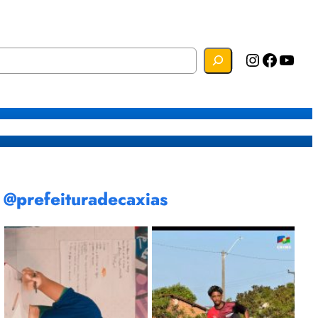
Instagram
Facebook
YouTube
s
Mapa do Site
Webmail
@prefeituradecaxias