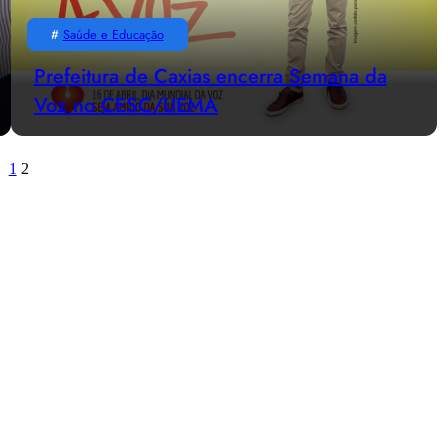
#
Saúde e Educação
Prefeitura de Caxias encerra Semana da
Voz no CESC/UEMA
«
1
2