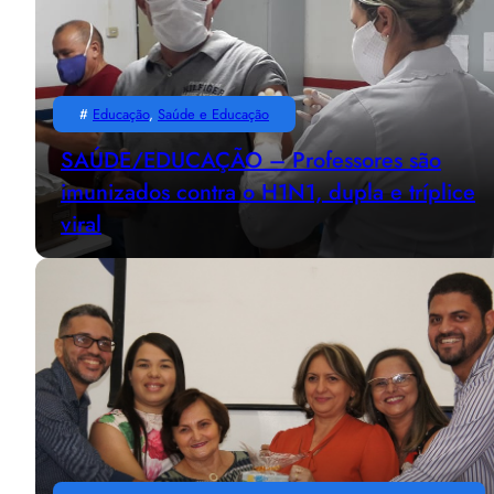
#
Educação
, 
Saúde e Educação
SAÚDE/EDUCAÇÃO – Professores são
imunizados contra o H1N1, dupla e tríplice
viral