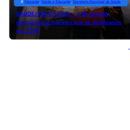
#
Educação
, 
Saúde e Educação
, 
Secretaria Municipal de Saúde
SAÚDE/EDUCAÇÃO – PSE entrega
premiação às equipes que se destacaram
em 2019