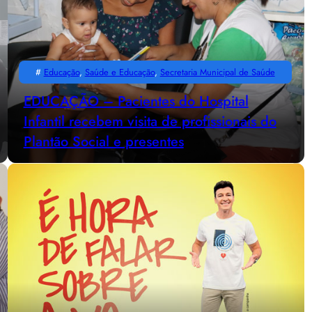
#
Educação
, 
Saúde e Educação
, 
Secretaria Municipal de Saúde
EDUCAÇÃO – Pacientes do Hospital
Infantil recebem visita de profissionais do
Plantão Social e presentes