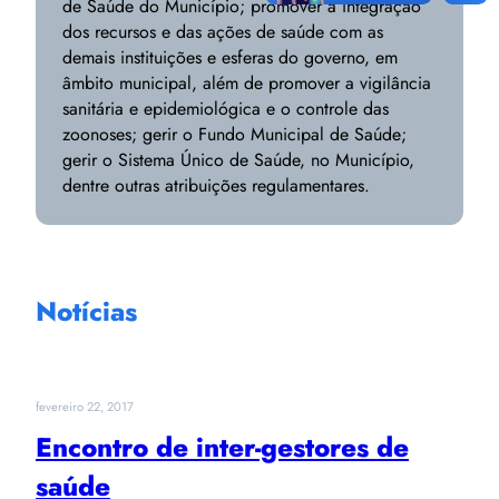
de Saúde do Município; promover a integração
dos recursos e das ações de saúde com as
demais instituições e esferas do governo, em
âmbito municipal, além de promover a vigilância
sanitária e epidemiológica e o controle das
zoonoses; gerir o Fundo Municipal de Saúde;
gerir o Sistema Único de Saúde, no Município,
dentre outras atribuições regulamentares.
Notícias
fevereiro 22, 2017
Encontro de inter-gestores de
saúde