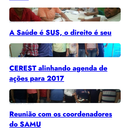
fevereiro 20, 2017
A Saúde é SUS, o direito é seu
fevereiro 20, 2017
CEREST alinhando agenda de
ações para 2017
fevereiro 17, 2017
Reunião com os coordenadores
do SAMU