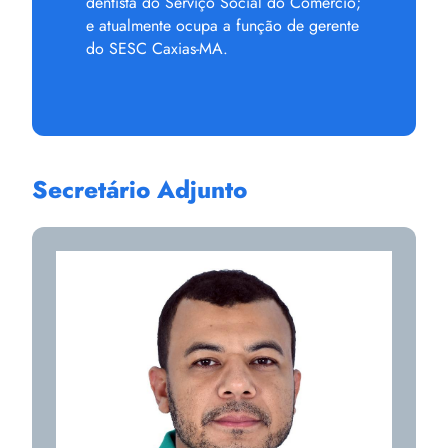
dentista do Serviço Social do Comércio;
e atualmente ocupa a função de gerente
do SESC Caxias-MA.
Secretário Adjunto