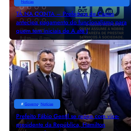
Notícias
TÁ NA CONTA – Prefeitura de Caxias
antecipa pagamento do funcionalismo para
quem tem iniciais de A até J
#
Governo
, 
Notícias
Prefeito Fábio Gentil se reúne com vice-
presidente da República, Hamilton