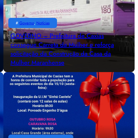
#
Governo
, 
Notícias
GOVERNO – Prefeitura de Caxias
consegue Carreta da Mulher e reforça
solicitação da Construção da Casa da
Mulher Maranhense