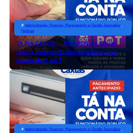
#
Administração, Finanças, Planejamento e Gestão fazendária
, 
Notícias
TÁ NA CONTA – Prefeitura de Caxias
realiza pagamento dos servidores com
iniciais de P até T
#
Administração, Finanças, Planejamento e Gestão fazendária
, 