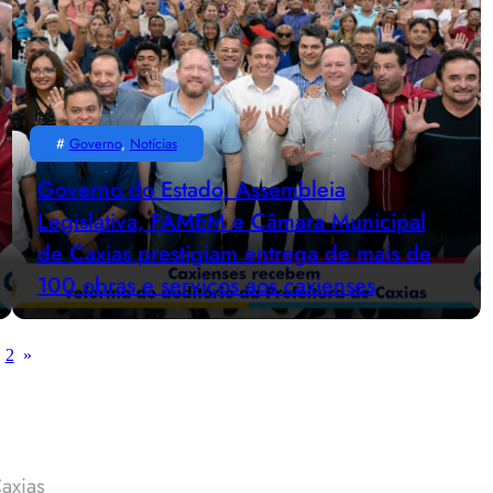
#
Governo
, 
Notícias
Governo do Estado, Assembleia
Legislativa, FAMEM e Câmara Municipal
de Caxias prestigiam entrega de mais de
100 obras e serviços aos caxienses
1
2
»
axias