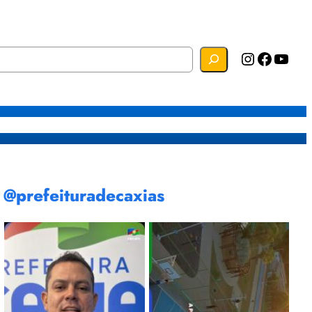
Instagram
Facebook
YouTube
s
Mapa do Site
Webmail
@prefeituradecaxias