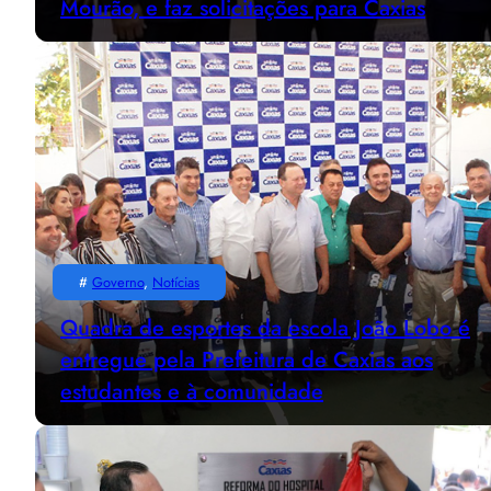
Mourão, e faz solicitações para Caxias
#
Governo
, 
Notícias
Quadra de esportes da escola João Lobo é
entregue pela Prefeitura de Caxias aos
estudantes e à comunidade