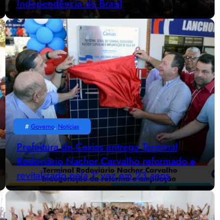
Independência do Brasil
#
Governo
, 
Notícias
Prefeitura de Caxias entrega Terminal
Rodoviário Nachor Carvalho reformado e
revitalizado pela 1ª vez em 23 anos