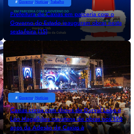
#
Governo
, 
Notícias
, 
Trabalho
Prefeitura de Caxias em parceria com o
Governo do Estado inauguram obras nesta
sexta-feira (15)
#
Governo
, 
Notícias
Caxias coroa com shows de Durval Lelys e
Léo Magalhães maratona de obras nos 196
anos da Adesão de Caxias à