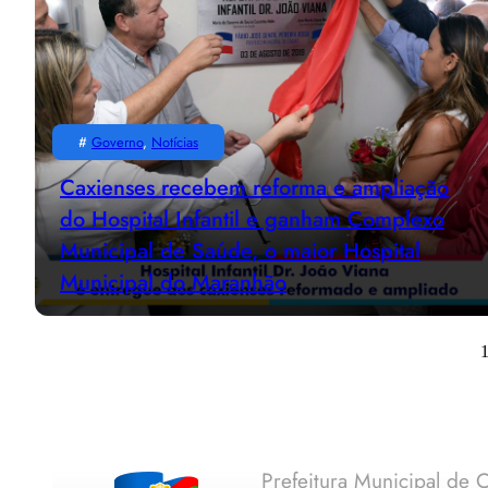
#
Governo
, 
Notícias
Caxienses recebem reforma e ampliação
do Hospital Infantil e ganham Complexo
Municipal de Saúde, o maior Hospital
Municipal do Maranhão
Prefeitura Municipal de C