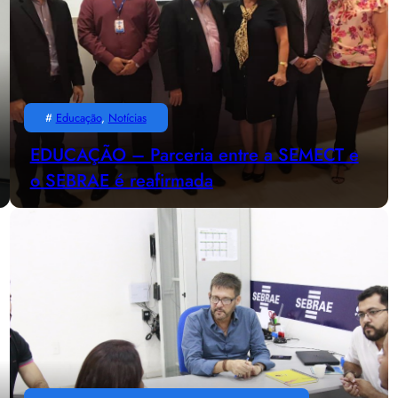
#
Educação
, 
Notícias
EDUCAÇÃO – Parceria entre a SEMECT e
o SEBRAE é reafirmada