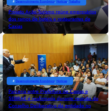
#
Desenvolvimento Econômico
, 
Notícias
, 
Trabalho
Projeto Ação Turismo reúne empresários
dos ramos de hotéis e restaurantes de
Caxias
#
Desenvolvimento Econômico
, 
Notícias
Parceria entre Prefeitura de Caxias e
SEBRAE é reafirmada durante reunião do
Conselho Deliberativo da entidade no