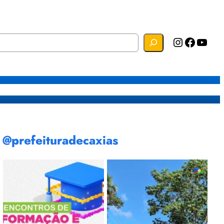
Instagram
Facebook
YouTube
s
Mapa do Site
Webmail
@prefeituradecaxias