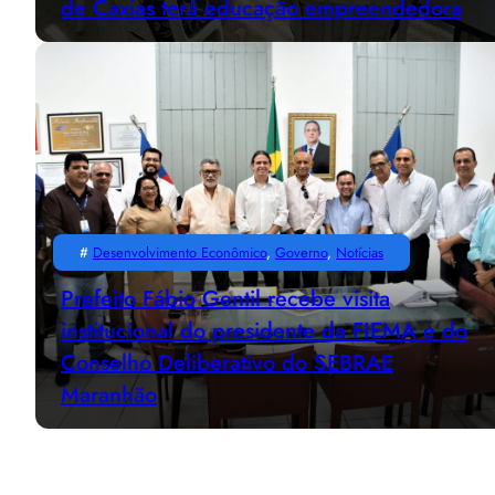
de Caxias terá educação empreendedora
#
Desenvolvimento Econômico
, 
Governo
, 
Notícias
Prefeito Fábio Gentil recebe visita
institucional do presidente da FIEMA e do
Conselho Deliberativo do SEBRAE
Maranhão