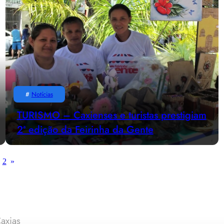
#
Notícias
TURISMO – Caxienses e turistas prestigiam
2ª edição da Feirinha da Gente
1
2
»
axias