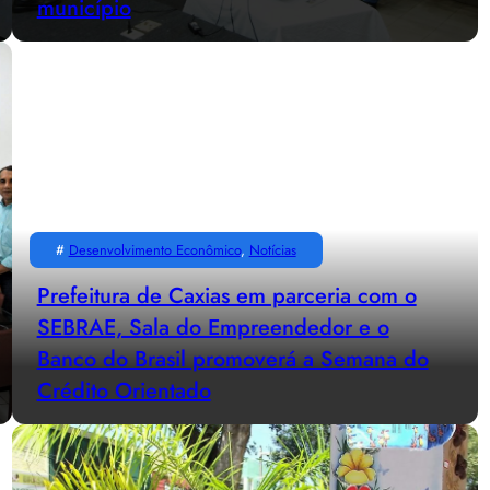
município
#
Desenvolvimento Econômico
, 
Notícias
Prefeitura de Caxias em parceria com o
SEBRAE, Sala do Empreendedor e o
Banco do Brasil promoverá a Semana do
Crédito Orientado