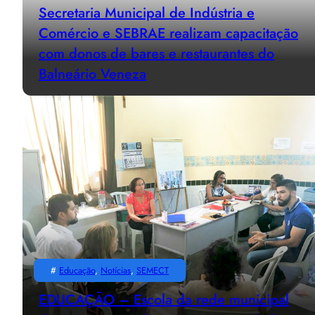
Secretaria Municipal de Indústria e
Comércio e SEBRAE realizam capacitação
com donos de bares e restaurantes do
Balneário Veneza
#
Educação
, 
Notícias
, 
SEMECT
EDUCAÇÃO – Escola da rede municipal