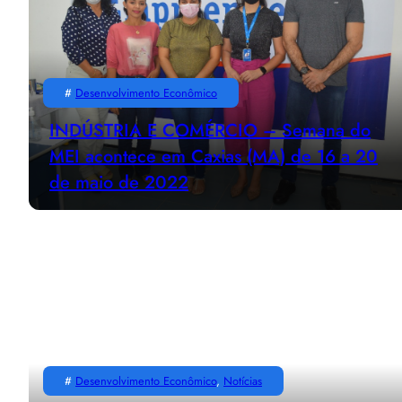
#
Desenvolvimento Econômico
INDÚSTRIA E COMÉRCIO – Semana do
MEI acontece em Caxias (MA) de 16 a 20
de maio de 2022
#
Desenvolvimento Econômico
, 
Notícias