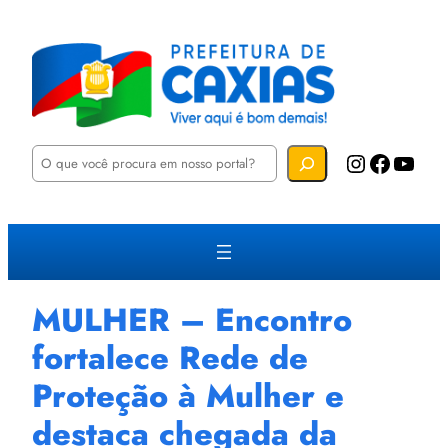
P
Instagram
Facebook
YouTube
e
s
q
u
i
s
a
r
MULHER – Encontro
fortalece Rede de
Proteção à Mulher e
destaca chegada da