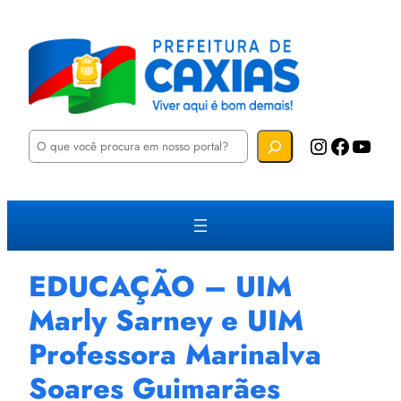
P
Instagram
Facebook
YouTube
e
s
q
u
i
s
a
r
EDUCAÇÃO – UIM
Marly Sarney e UIM
Professora Marinalva
Soares Guimarães