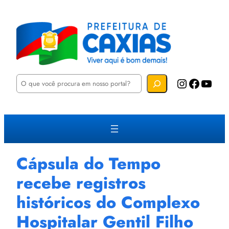
P
Instagram
Facebook
YouTube
e
s
q
u
i
s
a
r
Cápsula do Tempo
recebe registros
históricos do Complexo
Hospitalar Gentil Filho