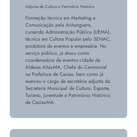
Adjunta de Cultura e Patrimônio Histórico
Formação técnica em Marketing e
Comunicação pela Anhanguera,
cursando Administração Pública (UEMA),
técnica em Cultura Popular pelo SENAC,
produtora de eventos e empresária. No
serviço público, já atuou como
coordenadora de eventos cidade de
Aldeias Altas-MA, Chefe do Cerimonial
na Prefeitura de Caxias, bem como já
exerceu o cargo de secretária adjunta da
Secretaria Municipal de Cultura, Esporte,
Turismo, Juventude e Patrimônio Histórico
de Caxias-MA.