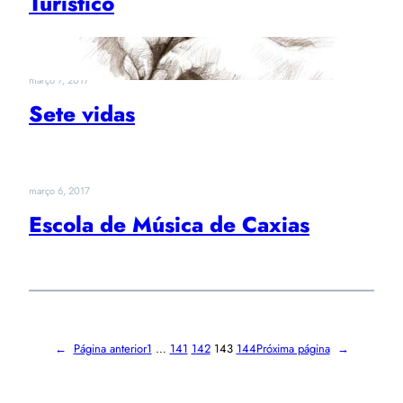
Turístico
março 7, 2017
Sete vidas
março 6, 2017
Escola de Música de Caxias
←
Página anterior
1
…
141
142
143
144
Próxima página
→