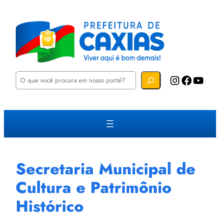
P
Instagram
Facebook
YouTube
e
s
q
u
i
s
a
r
Secretaria Municipal de
Cultura e Patrimônio
Histórico