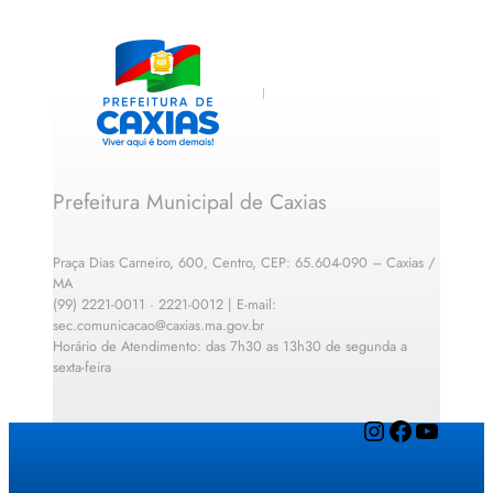
Prefeitura Municipal de Caxias
Praça Dias Carneiro, 600, Centro, CEP: 65.604-090 – Caxias /
MA
(99) 2221-0011 · 2221-0012 | E-mail:
sec.comunicacao@caxias.ma.gov.br
Horário de Atendimento: das 7h30 as 13h30 de segunda a
sexta-feira
Instagram
Facebook
YouTube