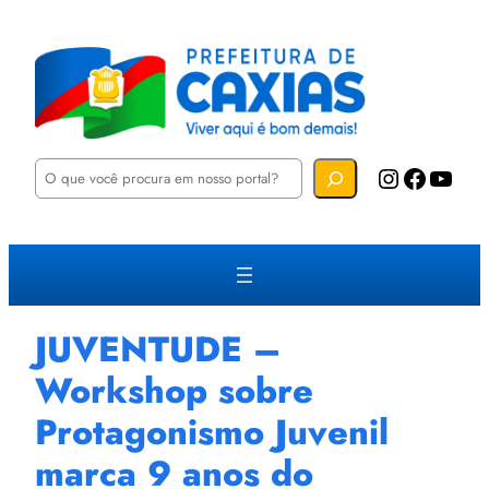
P
Instagram
Facebook
YouTube
e
s
q
u
i
s
a
r
JUVENTUDE –
Workshop sobre
Protagonismo Juvenil
marca 9 anos do