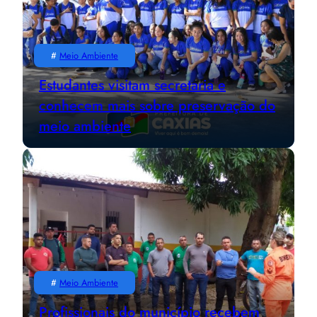
#
Meio Ambiente
Estudantes visitam secretaria e
conhecem mais sobre preservação do
meio ambiente
#
Meio Ambiente
Profissionais do município recebem