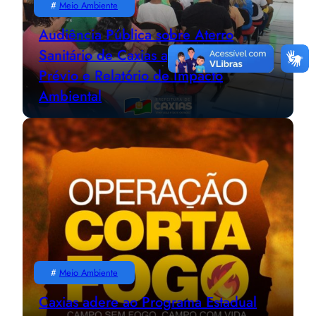
#
Meio Ambiente
Audiência Pública sobre Aterro
Sanitário de Caxias apresenta Estudo
Prévio e Relatório de Impacto
Ambiental
#
Meio Ambiente
Caxias adere ao Programa Estadual