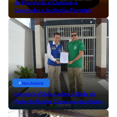
de Prevenção e Combate a
Queimadas e Incêndios Florestais
#
Meio Ambiente
Ministério Público adere à Rede de
Proteção Unidos Contra os Maus-Tratos