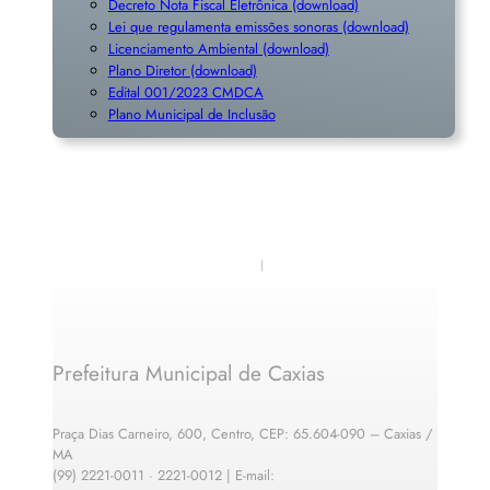
Links Úteis
Leis e Códigos Municipais
Conselho Tutelar
Lei 2.156/2014 – Obriga e Executivo e o Legislativo a
incluir em concursos 10% das questões sobre
conhecimentos deCaxias
Lei 2.113/2013. Dispõe sobre controle das populações
animais
Código Tributário (download)
Legislações que alteraram/regulamentam o Código
Tributário Municipal – CTM
Código de Postura (download)
Código de Meio-ambiente (download)
Decreto Nota Fiscal Eletrônica (download)
Lei que regulamenta emissões sonoras (download)
Licenciamento Ambiental (download)
Plano Diretor (download)
Edital 001/2023 CMDCA
Plano Municipal de Inclusã
o