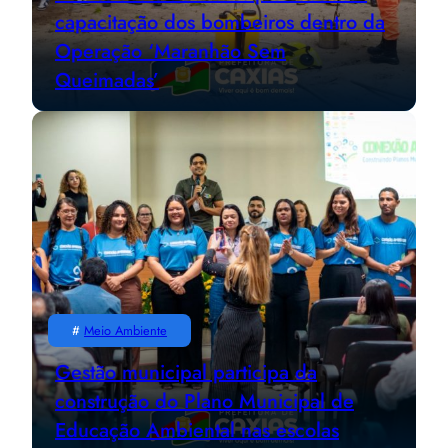
capacitação dos bombeiros dentro da
Operação ‘Maranhão Sem
Queimadas’
#
Meio Ambiente
Gestão municipal participa da
construção do Plano Municipal de
Educação Ambiental nas escolas