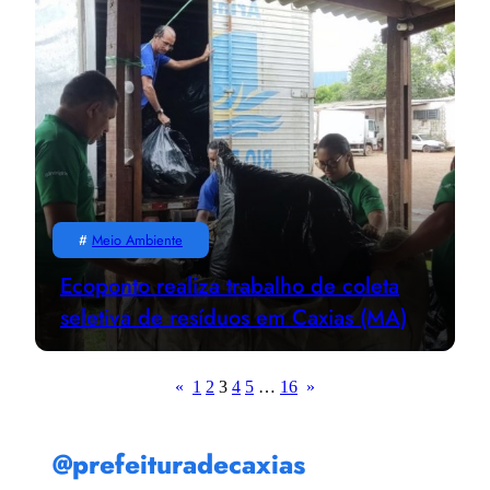
#
Meio Ambiente
Ecoponto realiza trabalho de coleta
seletiva de resíduos em Caxias (MA)
«
1
2
3
4
5
…
16
»
@prefeituradecaxias