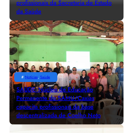
profissionais da Secretaria de Estado
da Saúde
#
Notícias
, 
Saúde
SAÚDE- Núcleo de Educação
Permanente do SAMU/Caxias
capacita profissionais da base
descentralizada de Coelho Neto