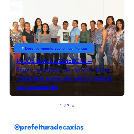
#
Desenvolvimento Econômico
, 
Notícias
INDÚSTRIA E COMÉRCIO –
Empreendedores do ramo de bolos,
chocolates e ovos de páscoa passam
por capacitação
1
2
3
»
@prefeituradecaxias