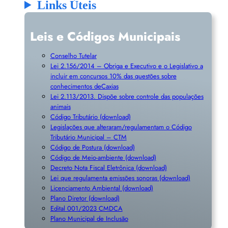
Links Úteis
Leis e Códigos Municipais
Conselho Tutelar
Lei 2.156/2014 – Obriga e Executivo e o Legislativo a
incluir em concursos 10% das questões sobre
conhecimentos deCaxias
Lei 2.113/2013. Dispõe sobre controle das populações
animais
Código Tributário (download)
Legislações que alteraram/regulamentam o Código
Tributário Municipal – CTM
Código de Postura (download)
Código de Meio-ambiente (download)
Decreto Nota Fiscal Eletrônica (download)
Lei que regulamenta emissões sonoras (download)
Licenciamento Ambiental (download)
Plano Diretor (download)
Edital 001/2023 CMDCA
Plano Municipal de Inclusã
o