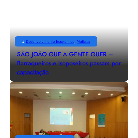
#
Desenvolvimento Econômico
, 
Notícias
SÃO JOÃO QUE A GENTE QUER –
Barraqueiros e isoposeiros passam por
capacitação