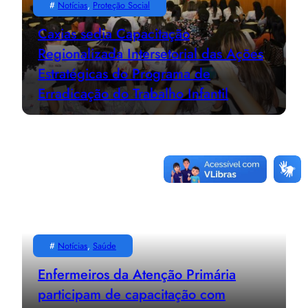
#
Notícias
, 
Proteção Social
Caxias sedia Capacitação
Regionalizada Intersetorial das Ações
Estratégicas do Programa de
Erradicação do Trabalho Infantil
#
Notícias
, 
Saúde
Enfermeiros da Atenção Primária
participam de capacitação com