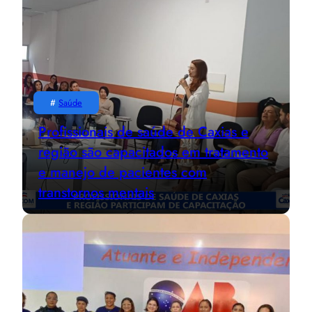
#
Saúde
Profissionais de saúde de Caxias e
região são capacitados em tratamento
e manejo de pacientes com
transtornos mentais