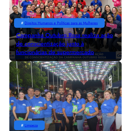
#
Direitos Humanos e Políticas para as Mulheres
Campanha Outubro Rosa realiza ação
de conscientização junto à
funcionárias de supermercado
#
Limpeza