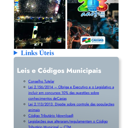
Links Úteis
Leis e Códigos Municipais
Conselho Tutelar
Lei 2.156/2014 – Obriga e Executivo e o Legislativo a
incluir em concursos 10% das questões sobre
conhecimentos deCaxias
Lei 2.113/2013. Dispõe sobre controle das populações
animais
Código Tributário (download)
Legislações que alteraram/regulamentam o Código
Tributário Municipal – CTM