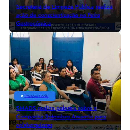
Secretaria de Limpeza Pública realiza
ação de conscientização na Feira
Gastronômica
#
Proteção Social
SMADS realiza palestra sobre a
Campanha Setembro Amarelo para
colaboradores