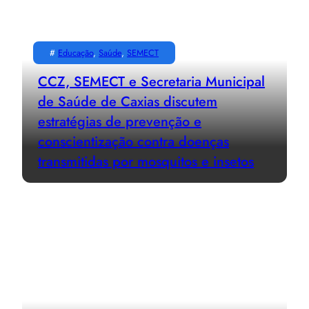
#
Educação
, 
Saúde
, 
SEMECT
CCZ, SEMECT e Secretaria Municipal
de Saúde de Caxias discutem
estratégias de prevenção e
conscientização contra doenças
transmitidas por mosquitos e insetos