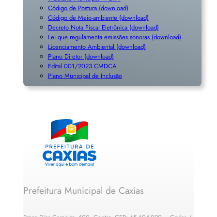
Código de Postura (download)
Código de Meio-ambiente (download)
Decreto Nota Fiscal Eletrônica (download)
Lei que regulamenta emissões sonoras (download)
Licenciamento Ambiental (download)
Plano Diretor (download)
Edital 001/2023 CMDCA
Plano Municipal de Inclusã
o
Prefeitura Municipal de Caxias