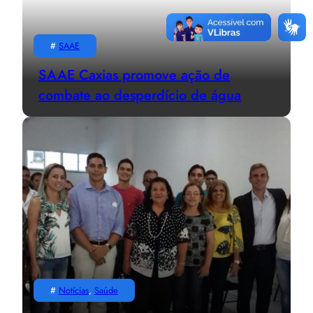
#
SAAE
SAAE Caxias promove ação de
combate ao desperdício de água
#
Notícias
, 
Saúde