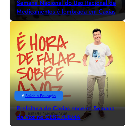
Semana Nacional do Uso Racional de
Medicamentos é lembrada em Caxias
#
Saúde e Educação
Prefeitura de Caxias encerra Semana
da Voz no CESC/UEMA