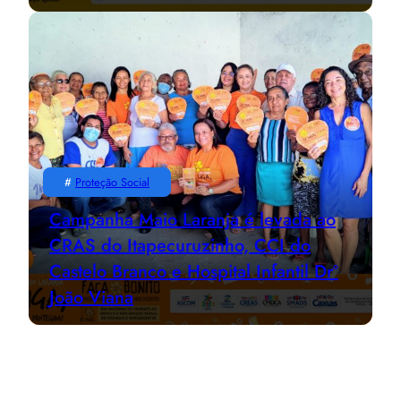
#
Proteção Social
Campanha Maio Laranja é levada ao
CRAS do Itapecuruzinho, CCI do
Castelo Branco e Hospital Infantil Drº
João Viana