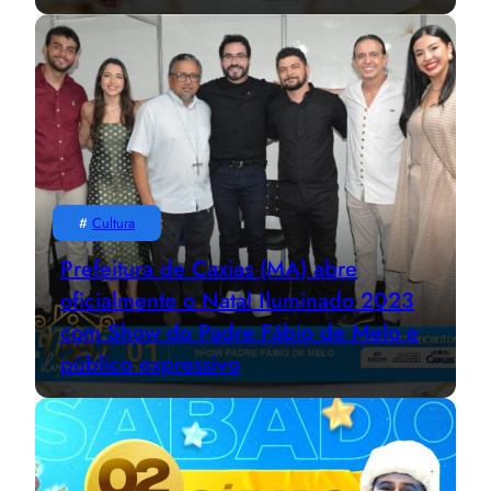
#
Cultura
Prefeitura de Caxias (MA) abre
oficialmente o Natal Iluminado 2023
com Show do Padre Fábio de Melo e
público expressivo