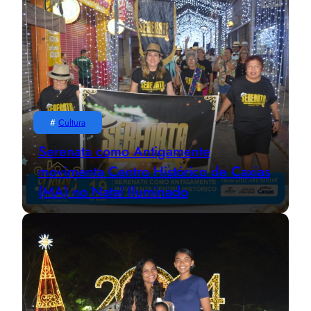
#
Cultura
Serenata como Antigamente
movimenta Centro Histórico de Caxias
(MA) no Natal Iluminado