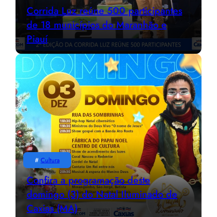
Corrida Luz reúne 500 participantes
de 18 municípios do Maranhão e
Piauí
#
Cultura
Confira a programação deste
domingo (3) do Natal Iluminado de
Caxias (MA)