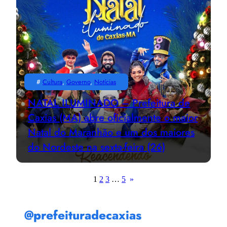
#
Cultura
, 
Governo
, 
Notícias
NATAL ILUMINADO – Prefeitura de
Caxias (MA) abre oficialmente o maior
Natal do Maranhão e um dos maiores
do Nordeste na sexta-feira (26)
1
2
3
…
5
»
@prefeituradecaxias