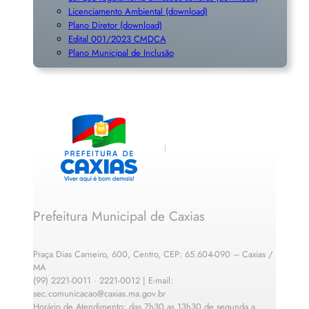
Licenciamento Ambiental (download)
Plano Diretor (download)
Edital 001/2023 CMDCA
Plano Municipal de Inclusã
o
Prefeitura Municipal de Caxias
Praça Dias Carneiro, 600, Centro, CEP: 65.604-090 – Caxias /
MA
(99) 2221-0011 · 2221-0012 | E-mail:
sec.comunicacao@caxias.ma.gov.br
Horário de Atendimento: das 7h30 as 13h30 de segunda a