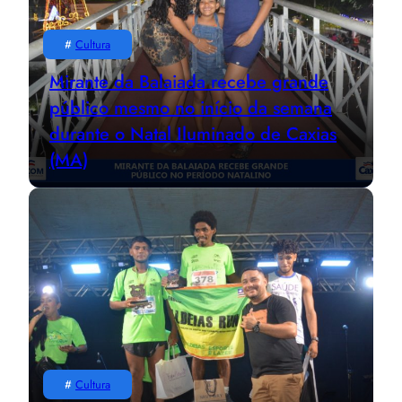
#
Cultura
Mirante da Balaiada recebe grande
público mesmo no início da semana
durante o Natal Iluminado de Caxias
(MA)
#
Cultura