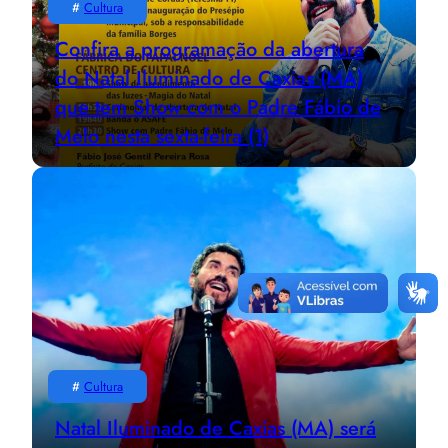
#
Cultura
Confira a programação da abertura
do Natal Iluminado de Caxias (MA)
que tem Show com o Padre Fábio de
Melo nesta sexta-feira (1)
#
Cultura
Natal Iluminado de Caxias (MA) será